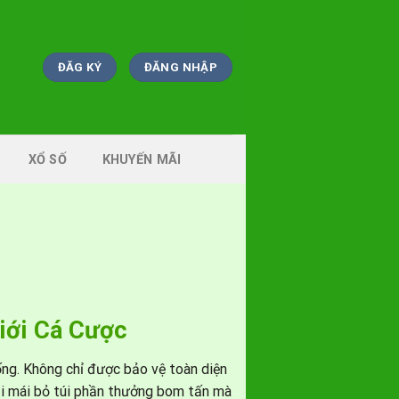
ĐĂG KÝ
ĐĂNG NHẬP
XỔ SỐ
KHUYẾN MÃI
iới Cá Cược
hống. Không chỉ được bảo vệ toàn diện
oải mái bỏ túi phần thưởng bom tấn mà