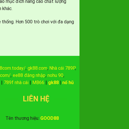
 vào mục đích nâng cao chất lượng
 khác.
 thống. Hơn 500 trò chơi với đa dạng
88com.today/
,
gk88.com
,
Nhà cái 789P
,
.com/
,
ee88 đăng nhập
,
nohu 90
,
|
789f nhà cái
|
MB66
|
gk88
|
nổ hũ
LIÊN HỆ
Tên thương hiệu:
GOOD88