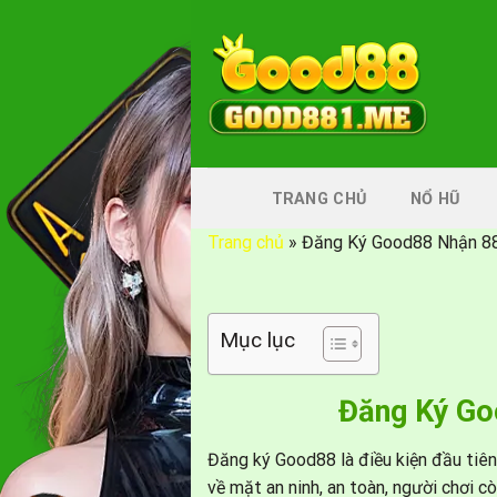
Skip
to
content
TRANG CHỦ
NỔ HŨ
Trang chủ
»
Đăng Ký Good88 Nhận 88
Mục lục
Đăng Ký Go
Đăng ký Good88
là điều kiện đầu tiê
về mặt an ninh, an toàn, người chơi 