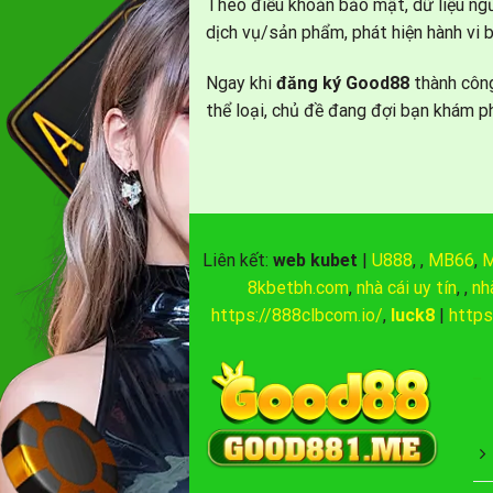
Theo điều khoản bảo mật, dữ liệu ngư
dịch vụ/sản phẩm, phát hiện hành vi 
Ngay khi
đăng ký Good88
thành công
thể loại, chủ đề đang đợi bạn khám p
Liên kết:
web kubet
|
U888
, ,
MB66
,
8kbetbh.com
,
nhà cái uy tín
, ,
nh
https://888clbcom.io/
,
luck8
|
https