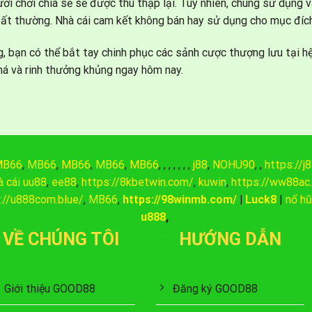
ời chơi chia sẻ sẽ được thu thập lại. Tuy nhiên, chúng sử dụng
bất thường. Nhà cái cam kết không bán hay sử dụng cho mục đích
, bạn có thể bắt tay chinh phục các sảnh cược thượng lưu tại hệ
há và rinh thưởng khủng ngay hôm nay.
MB66
,
MB66
,
MB66
,
MB66
,
MB66
, , , , , , ,
j88
,
NOHU90
, ,
https://j
à cái uu88
,
ee88
,
https://8kbetwin.com/
,
kuwin
,
https://ww88ac
://u888com.blue/
,
MB66
,
https://98winmb.com/
|
Luck8
|
nổ hũ
u888
,
VỀ CHÚNG TÔI
HƯỚNG DẪN
Giới thiệu GOOD88
Đăng ký GOOD88