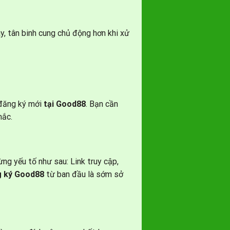
y, tân binh cung chủ động hơn khi xử
 đăng ký mới
tại Good88
. Bạn cần
mắc.
ng yếu tố như sau: Link truy cập,
g ký Good88
từ ban đầu là sớm sở